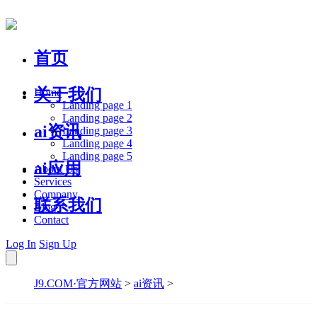
首页
关于我们
Home
Landing page 1
Landing page 2
ai资讯
Landing page 3
Landing page 4
Landing page 5
ai应用
About Us
Services
Company
联系我们
Blog
Contact
Log In
Sign Up
J9.COM·官方网站
>
ai资讯
>