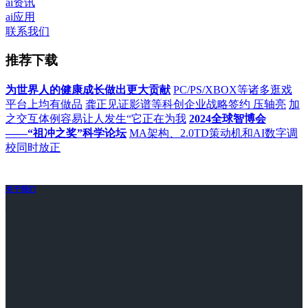
ai资讯
ai应用
联系我们
推荐下载
为世界人的健康成长做出更大贡献
PC/PS/XBOX等诸多逛戏
平台上均有做品
龚正见证影谱等科创企业战略签约 压轴亮
加
之交互体例容易让人发生“它正在为我
2024全球智博会
——“祖冲之奖”科学论坛
MA架构、2.0TD策动机和AI数字调
校同时放正
关于我们